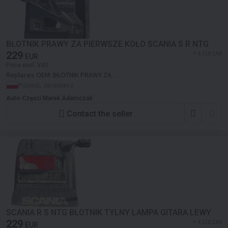
BŁOTNIK PRAWY ZA PIERWSZE KOŁO SCANIA S R NTG
229
≈ 4 318 ZAR
EUR
Price excl. VAT
Replaces OEM:
BŁOTNIK PRAWY ZA
PIERWSZE KOŁO SCANIA S R NTG
Poland, Jaromierz
Auto-Części Marek Adamczak
Contact the seller
SCANIA R S NTG BŁOTNIK TYLNY LAMPA GITARA LEWY
229
≈ 4 318 ZAR
EUR