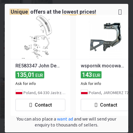
Unique
offers at the
lowest prices!
BŁOTNIK TYŁ PRZED KOŁO SCANIA S R NG GITARA
86
≈ 1 621 ZAR
EUR
Price excl. VAT
Replaces OEM:
BŁOTNIK TYŁ PRZED
KOŁO SCANIA S R NG GITARA
Poland, Jaromierz
Auto-Części Marek Adamczak
Contact the seller
RE583347 John Deere 8345R - Błotnik
wspornik mocowanie uchwyt błotnika scania s r 2358049
135,01
143
EUR
EUR
Ask for info
Ask for info
Poland, 64-330 Jastrzębniki
Poland, JAROMIERZ 72
Contact
Contact
You can also place a
want ad
and we will send your
John Deere 8210 - błotniki błotnik lewy R157015
enquiry to thousands of sellers.
591,11
≈ 11 145,78 ZAR
EUR