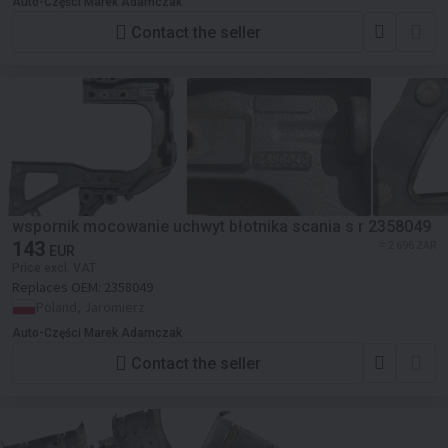
Auto-Części Marek Adamczak
Contact the seller
wspornik mocowanie uchwyt błotnika scania s r 2358049
143
≈ 2 696 ZAR
EUR
Price excl. VAT
Replaces OEM:
2358049
Poland, Jaromierz
Auto-Części Marek Adamczak
Contact the seller