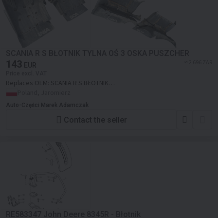
SCANIA R S BŁOTNIK TYLNA OŚ 3 OSKA PUSZCHER
143
≈ 2 696 ZAR
EUR
Price excl. VAT
Replaces OEM:
SCANIA R S BŁOTNIK
TYLNA OŚ 3 OSKA PUSZCHER
Poland, Jaromierz
Auto-Części Marek Adamczak
Contact the seller
RE583347 John Deere 8345R - Błotnik