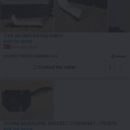
1 stk alu dørk hel bagskærm
Ask for price
Denmark, Hårup
SCANVO TRUCKS DANMARK A/S
Contact the seller
SCANIA MUDGUARD BRACKET COS64644/1, 1725676
Ask for price