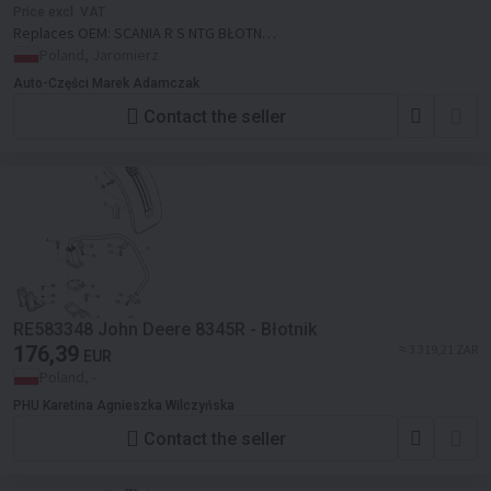
Price excl. VAT
Replaces OEM:
SCANIA R S NTG BŁOTNIK
TYLNY LAMPA GITARA LEWY
Poland, Jaromierz
Auto-Części Marek Adamczak
Contact the seller
RE583348 John Deere 8345R - Błotnik
176,39
≈ 3 319,21 ZAR
EUR
Poland, -
PHU Karetina Agnieszka Wilczyńska
Contact the seller