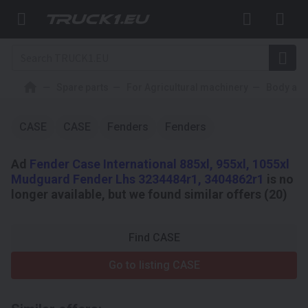
Spare parts
For Agricultural machinery
Body and
CASE
CASE
Fenders
Fenders
Ad
Fender Case International 885xl, 955xl, 1055xl
Mudguard Fender Lhs 3234484r1, 3404862r1
is no
longer available, but we found similar offers (20)
Find CASE
Go to listing CASE