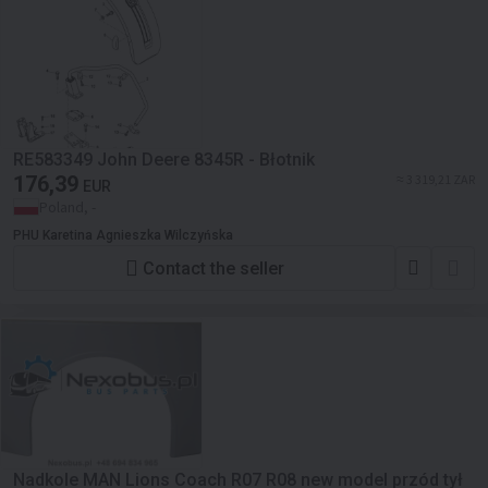
RE583349 John Deere 8345R - Błotnik
176,39
≈ 3 319,21 ZAR
EUR
Poland, -
PHU Karetina Agnieszka Wilczyńska
Contact the seller
Nadkole MAN Lions Coach R07 R08 new model przód tył