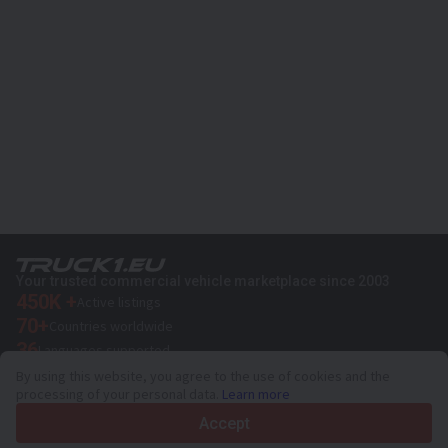
Your trusted commercial vehicle marketplace since 2003
450K +
Active listings
70+
Countries worldwide
36
Languages supported
By using this website, you agree to the use of cookies and the
4.7/5
processing of your personal data.
Learn more
Trustpilot
Accept