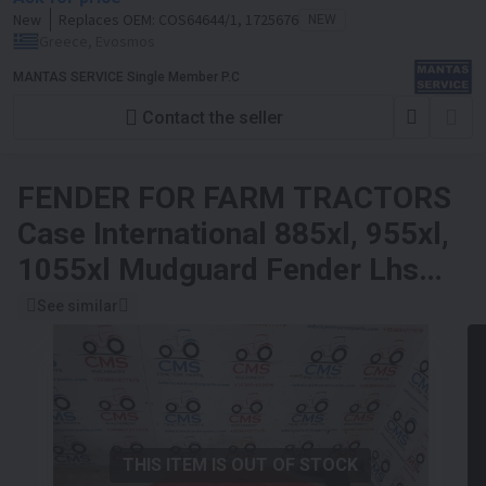
New
Replaces OEM:
COS64644/1, 1725676
NEW
Greece, Evosmos
MANTAS SERVICE Single Member P.C
Contact the seller
FENDER FOR FARM TRACTORS
Case International 885xl, 955xl,
1055xl Mudguard Fender Lhs
3234484r1, 3404862r1
See similar
THIS ITEM IS OUT OF STOCK