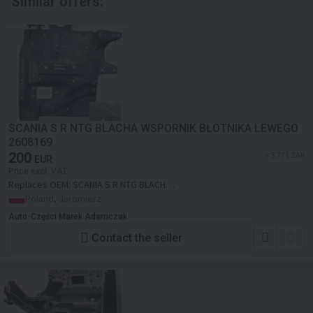
Similar offers:
SCANIA S R NTG BLACHA WSPORNIK BŁOTNIKA LEWEGO
2608169
200
≈ 3 771 ZAR
EUR
Price excl. VAT
Replaces OEM:
SCANIA S R NTG BLACHA
WSPORNIK BŁOTNIKA LEWEGO 2608169
Poland, Jaromierz
Auto-Części Marek Adamczak
Contact the seller