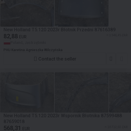
New Holland T5.120 2023r Błotnik Przedni 87616389
82,88
≈ 1 546,45 ZAR
EUR
Poland, Jastrzębniki
PHU Karetina Agnieszka Wilczyńska
Contact the seller
New Holland T5.120 2023r Wspornik Błotnika 87599488
87659018
568,31
≈ 10 712,02 ZAR
EUR