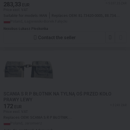
283,33
≈ 5 337,15 ZAR
EUR
Price excl. VAT
Suitable for models:
MAN
Replaces OEM:
81.73420-0005, 88.73420-
0005, 81734200005, 88734200005,
Poland, Łagiewniki-Borek Fałęcki
Nexobus Łukasz Płoskonka
Contact the seller
SCANIA S R P BŁOTNIK NA TYLNĄ OŚ PRZED KOŁO
PRAWY LEWY
172
≈ 3 243 ZAR
EUR
Price excl. VAT
Replaces OEM:
SCANIA S R P BŁOTNIK
NA TYLNĄ OŚ PRZED KOŁO PRAWY LEWY
Poland, Jaromierz