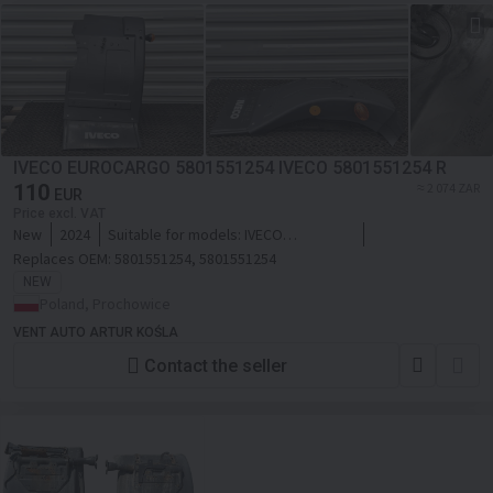
IVECO EUROCARGO 5801551254 IVECO 5801551254 R
110
≈ 2 074 ZAR
EUR
Price excl. VAT
New
2024
Suitable for models:
IVECO
5801551254 R
Replaces OEM:
5801551254, 5801551254
NEW
Poland, Prochowice
VENT AUTO ARTUR KOŚLA
Contact the seller