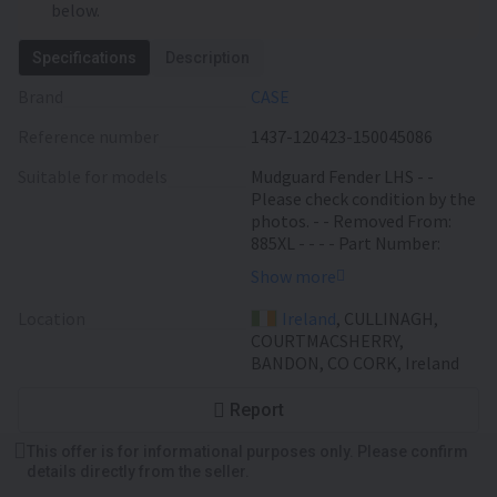
below.
Specifications
Description
Brand
CASE
Reference number
1437-120423-150045086
Suitable for models
Mudguard Fender LHS - -
Please check condition by the
photos. - - Removed From:
885XL - - - - Part Number:
3234484R1, 3404862R1 - -
Show more
Holder: 3971087C11,
3234492R1 You can check
Location
Ireland
, CULLINAGH,
more pictures, availability
COURTMACSHERRY,
and buy directly on our
BANDON, CO CORK, Ireland
website:
https://www.cmstractorparts
Report
.com/part.php?stockid=1437-
120423-150045086
This offer is for informational purposes only. Please confirm
details directly from the seller.